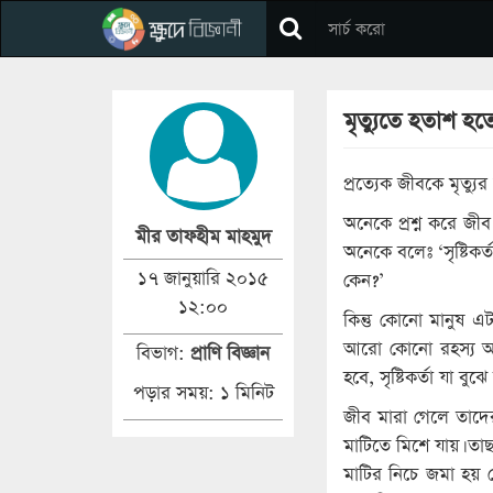
মৃত্যুতে হতাশ হত
প্রত্যেক জীবকে মৃত্যু
অনেকে প্রশ্ন করে জী
মীর তাফহীম মাহমুদ
অনেকে বলেঃ ‘সৃষ্টিক
১৭ জানুয়ারি ২০১৫
কেন?’
১২:০০
কিন্তু কোনো মানুষ 
আরো কোনো রহস্য আছে 
বিভাগ:
প্রাণি বিজ্ঞান
হবে, সৃষ্টিকর্তা যা বু
পড়ার সময়: ১ মিনিট
জীব মারা গেলে তাদে
মাটিতে মিশে যায়। তা
মাটির নিচে জমা হয় 