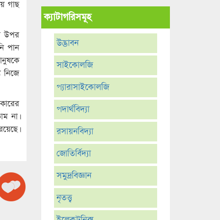
য়ে গাছ
ক্যাটাগরিসমূহ
ির উপর
উদ্ভাবন
নি পান
ানুষকে
সাইকোলজি
য নিজে
প্যারাসাইকোলজি
পকারের
পদার্থবিদ্যা
াম না।
রয়েছে।
রসায়নবিদ্যা
জোতির্বিদ্যা
সমুদ্রবিজ্ঞান
নৃতত্ত্ব
ইলেকট্রনিক্স