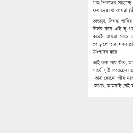
গাছ শিকড়ের সাহায্যে 
ফল দেয়। যা আমরা (জ
তাছাড়া, বিশুদ্ধ পান
নির্ভর করে। এই ভূ-গ
করেই আমরা বেঁচে আছ
পোড়ালে তারা দহন প্রক
উৎপাদন করে।
তাই বলা যায় জীব, মা
সার্থে সৃষ্টি করেছেন
তাই কোনো জীব মারা
অর্থাৎ, আমরাই সেই ম