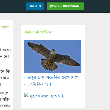
SIGN IN
JOIN KHUDEBIGGANI
 পছন্দ
একই রকম আর্টিকেল
প করে।
বন দেয়
ছনে কি
বাদুড়ের চোখ আছে কিন্তু চোখে দেখে
ে বলতে
না, এটা কি সত্য ?
তিগুলো
মৃত্যুতে হতাশ হতে নেই
 শক্তি
 যেমনঃ