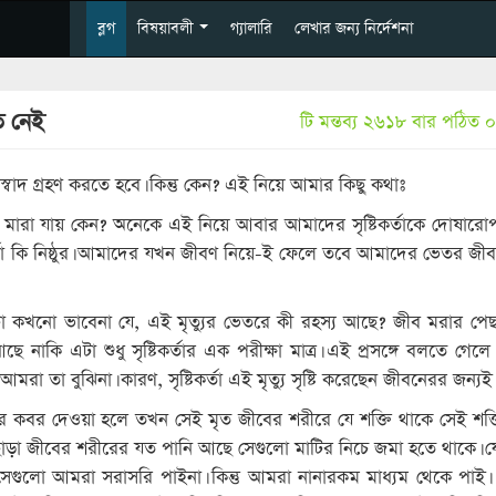
ব্লগ
বিষয়াবলী
গ্যালারি
লেখার জন্য নির্দেশনা
ে নেই
টি মন্তব্য
২৬১৮ বার পঠিত
০
র স্বাদ গ্রহণ করতে হবে। কিন্তু কেন? এই নিয়ে আমার কিছু কথাঃ
ব মারা যায় কেন? অনেকে এই নিয়ে আবার আমাদের সৃষ্টিকর্তাকে দোষারো
র্তা কি নিষ্ঠুর। আমাদের যখন জীবণ নিয়ে-ই ফেলে তবে আমাদের ভেতর জী
এটা কখনো ভাবেনা যে, এই মৃত্যুর ভেতরে কী রহস্য আছে? জীব মরার পে
নাকি এটা শুধু সৃষ্টিকর্তার এক পরীক্ষা মাত্র। এই প্রসঙ্গে বলতে গেল
ঝে আমরা তা বুঝিনা। কারণ, সৃষ্টিকর্তা এই মৃত্যু সৃষ্টি করেছেন জীবনেরর জন্যই।
র কবর দেওয়া হলে তখন সেই মৃত জীবের শরীরে যে শক্তি থাকে সেই শক্
ছাড়া জীবের শরীরের যত পানি আছে সেগুলো মাটির নিচে জমা হতে থাকে। যে
সেগুলো আমরা সরাসরি পাইনা। কিন্তু আমরা নানারকম মাধ্যম থেকে পাই।